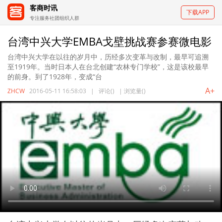
客商时讯
下载APP
专注服务社团组织人群
台湾中兴大学EMBA戈壁挑战赛参赛微电影
台湾中兴大学在以往的岁月中，历经多次变革与改制，最早可追溯
至1919年。当时日本人在台北创建“农林专门学校”，这是该校最早
的前身。到了1928年，变成“台
A+
ZHCW
2016-05-11 16:58:03
|
评论(
)
|
浏览量(
)