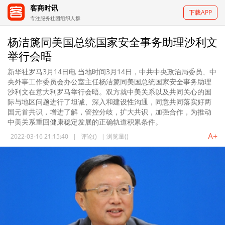
客商时讯
下载APP
专注服务社团组织人群
杨洁篪同美国总统国家安全事务助理沙利文
举行会晤
新华社罗马3月14日电 当地时间3月14日，中共中央政治局委员、中
央外事工作委员会办公室主任杨洁篪同美国总统国家安全事务助理
沙利文在意大利罗马举行会晤。双方就中美关系以及共同关心的国
际与地区问题进行了坦诚、深入和建设性沟通，同意共同落实好两
国元首共识，增进了解，管控分歧，扩大共识，加强合作，为推动
中美关系重回健康稳定发展的正确轨道积累条件。
A+
2022-03-16 21:15:40
|
评论(
)
|
浏览量(
)