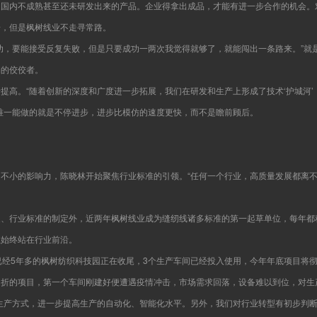
是国内不成熟甚至还未研发出来的产品。企业得拿出成品，才能有进一步合作的机会。
步，但是枫树线业不走寻常路。
功，要能接受反复失败，但是只要成功一两次我觉得就够了，就能闯出一条路来。”就
场的佼佼者。
提高。“随着创新的深度和广度进一步拓展，我们在研发和生产上形成了技术‘护城河
唯一能做的就是不停进步，进步比模仿的速度更快，而不是瞻前顾后。
不小的影响力，陈晓林开始聚焦行业标准的引领。“任何一个行业，高质量发展都离
家、行业标准的制定外，近两年枫树线业成为缝纫线诸多标准的第一起草单位，每年都
业始终站在行业前沿。
已经5年多的枫树纺织科技园正在收尾，3个生产车间已经投入使用，今年年底项目将
曲折的项目，第一个车间刚建好便遭遇疫情冲击，市场需求回落，设备难以到位，对生
生产方式，进一步提高生产的自动化、智能化水平。另外，我们对行业转型有初步判