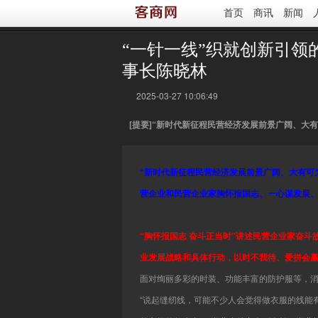
首页
商讯
新闻
您当前的位置 ：
首页
>
图文频道
>
图说天下
“一针一线”织就创新引
事长陈晓林
2025-03-27 10:06:49
[提要]
“新时代新征程民营经济发展前景广阔、大有
“新时代新征程民营经济发展前景广阔、大有可
营企业和民营企业家胸怀报国志、一心谋发展
“胸怀报国志 奋斗正当时”讲述民营企业家奋
业发展战略和具体行动，以时不我待、爱拼会
面对绚丽多彩的时装、功能丰富的防护服等，
“说起缝纫线，可能不少人会觉得做衣服的线能