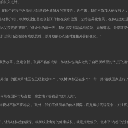
展的长久之计。
，在这个过程中逐渐意识到基础创新研发的重要性。近年来，我们不断加大研发投入
”陈晓林介绍，枫树线业把基础创新工作摆在突出位置，坚持差异化发展，在传统缝纫
比父亲更爱“折腾”。“做企业的每一天，我的感受都是战战兢兢、如履薄冰。外部环
所以我们必须要有底线思维，以开放的心态随时迎接外界的变化。”
，顺势改革，坚定创新，取得不俗的成绩，陈晓林也确实做到了自己所希望的“乱云飞渡
出口的国家和地区也已经超过60个，“枫树”商标还在多个“一带一路”沿线国家进行
何能在国际市场占据一席之地？答案是“敢为人先”。
”陈晓林不徐不疾地说，“此外，我们不做简单的价格博弈，而是追求高端竞争，关注
争”，让陈晓林感触很深。枫树线业出海的健康成长，就是拒绝低价、低水平“内卷”的