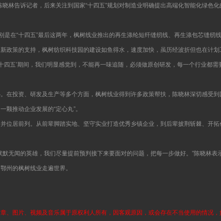
陈晓林告诉记者，后来关注到国家“十四五”规划对制造业明确提出高端化智能化绿色
特别是在“十四五”最后这两年，枫树线业推出的再生涤纶短纤缝纫线、再生涤包芯缝纫
更新政策的支持，枫树纺织科技园的建设如鱼得水，速度加快，虽历经波折但也在计划
‘十四五’期间，我们明显感觉到，不能再一味追随，必须做原创研发，每一个行业都
心。在投资、研发及生产等多个方面，枫树线业得到许多政策帮扶，陈晓林深切感受到
一颗推动企业发展的“定心丸”。
并位居前列。从前辈脚踏实地、坚守实业打造优秀乡镇企业，到后辈披荆斩棘、开拓
默默无闻的英雄，我们尽量提前预判接下来要面对的问题，把每一步做好。”陈晓林表
国鄂州的枫树线业走遍世界。
文章、图片、视频及音乐属于原权利人所有，因客观原因，或会存在不当使用的情况，