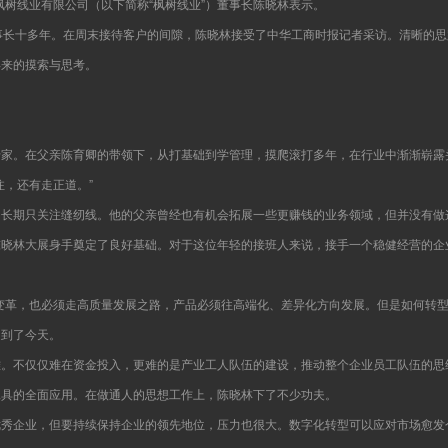
枫树线业有限公司（以下简称“枫树线业”）董事长陈晓林表示。
事长十多年。在周末接待客户的间隙，陈晓林接受了中华工商时报记者采访。清晰的
年来的摸索与思考。
专家。在父亲陈育卿的带领下，从打基础到学管理，摸爬滚打多年，在行业中渐渐崭露
注，还有走正道。”
，长期只关注缝纫线。他的父亲曾经也有机会拓展一些更赚钱的业务领域，但并没有做
陈晓林大展身手奠定了良好基础。对于这位年轻的接班人来说，接手一个稳健经营的企
变革，也必须走高质量发展之路，产品必须往高端化、差异化方向发展。但是如何转型
走到了今天。
难。不仅仅难在资金投入，更难的是产业工人队伍的建设，推动整个企业员工队伍的思
工具的全面应用。在做通人的思想工作上，陈晓林下了不少功夫。
优秀企业，但要持续保持企业的领先地位，压力也很大。数字化转型可以应对市场愈发