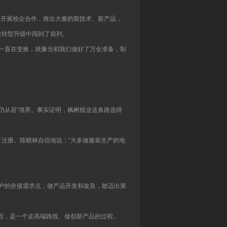
，开展校企合作，推出大量的新技术、新产品，
业转型升级中闯到了前列。
境一直在变换，就像当初我们做好了万全准备，制
仍从容”境界。事实证明，枫树线业这条路选得
了注册。陈晓林自信地说：“大多做服装生产的地
客户的价值需求点，做产品开发和改良，敢迈出第
过程，是一个走高端路线、做创新产品的过程。