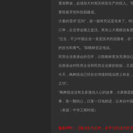
逐渐释放，必须加大对相关研发生产的投入。”
要咬着牙把科技园建成。
大量的需求“迟到”，挺一挺终究还是等来了。
订单，企业资金随之盘活。再加上大规模设备
“过去，不少中国企业一直是技术的追随者，在
的担当和勇气。”陈晓林坚定地说。
民营企业座谈会的召开，让陈晓林更加充满信
业座谈会对民营企业和民营企业家的鼓励，又是
今天，枫树线业已经在全球缝纫线业榜上有名，
之功”。
“枫树线业没有太多激动人心的故事，大家都是
事，靠一颗恒心，日复一日地精进，让来自中
（来源：中华工商时报）
版权声明：【除原创作品外，本平台所使用的