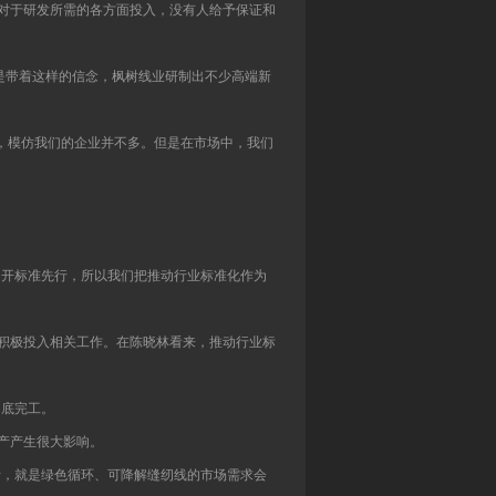
对于研发所需的各方面投入，没有人给予保证和
是带着这样的信念，枫树线业研制出不少高端新
’，模仿我们的企业并不多。但是在市场中，我们
不开标准先行，所以我们把推动行业标准化作为
积极投入相关工作。在陈晓林看来，推动行业标
彻底完工。
产产生很大影响。
断，就是绿色循环、可降解缝纫线的市场需求会