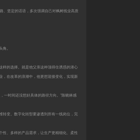
思路、坚定的话语，多次强调自己对枫树线业高质
头角。
这样的选择。就是他父亲这种顶得住诱惑的潜心
业，在改革的浪潮中，他更想迎接变化，实现新
，一时间还没想好具体的路径方向。”陈晓林感
维转变。数字化转型要渗透到所有一线岗位，完
个性、多样的产品需求，让生产更精细化、柔性