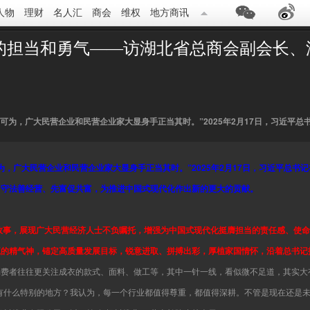
人物
理财
名人汇
商会
维权
地方商讯
领的担当和勇气——访湖北省总商会副会长
可为，广大民营企业和民营企业家大显身手正当其时。”2025年2月17日，习近平
为，广大民营企业和民营企业家大显身手正当其时。”2025年2月17日，习近平总书
、守法善经营、先富促共富，为推进中国式现代化作出新的更大的贡献。
斗故事，展现广大民营经济人士不负嘱托，增强为中国式现代化挺膺担当的责任感、使
赢的精气神，锚定高质量发展目标，锐意进取、拼搏出彩，厚植家国情怀，沿着总书记
消费者往往更关注成衣的款式、面料、做工等，其中一针一线，看似微不足道，其实大
有什么特别的地方？我认为，每一个行业都值得尊重，都值得深耕。不管是现在还是