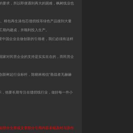
化的要求，所以即便遇到再大的困难，枫树线业也
线、棉包再生涤包芯缝纫线等绿色产品接到大量
工期内建成，并顺利投入生产。
需要中国企业去做创新的引领者，我们必须有这样
国家对民营企业的支持是实实在在的，而民营企
创新树起行业标杆，陈晓林相信“善战者无赫赫
示，他要长期专注在缝纫线行业，做好每一件小
如部分文章或文章部分引用内容未能及时与原作