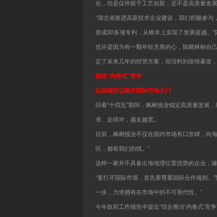
化，但是仅停留于工艺创新，还不是高质量发
“湖北省推进高新技术企业建设，我们积极参与
形成30多项专利，从根本上实现了发展超越。
也许是因为有一颗年轻无畏的心，陈晓林称自己
定了未来几年的经营方案，却没料到疫情暴发，
拒绝“内卷式”竞争
以高端定位敲开国际市场大门
回看“十四五”期间，枫树线业锚定高质量发展
准、走得对，越走越宽。
目前，枫树线业不仅在国内市场有口皆碑，向海外
区，都有我们的线。”
这样一家并不具备出海地理位置优势的企业，缘
“要打开国际市场，首先要尊重国际合作规则。
一步，力求拥有在市场中的不可替代性。”
今年政府工作报告中提出“综合整治‘内卷式’竞