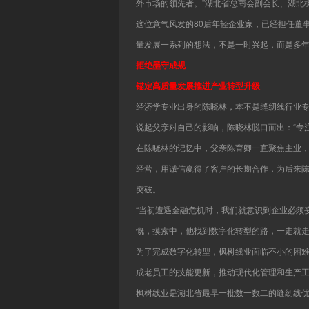
外市场的领先者。”湖北省总商会副会长、湖北
这位意气风发的80后年轻企业家，已经担任董
量发展一系列的想法，不是一时兴起，而是多
拒绝墨守成规
锚定高质量发展推进产业转型升级
经济学专业出身的陈晓林，本不是缝纫线行业
说起父亲对自己的影响，陈晓林脱口而出：“专
在陈晓林的记忆中，父亲陈育卿一直聚焦主业
经营，用诚信赢得了客户的长期合作，为后来
突破。
“当初遭遇金融危机时，我们就意识到企业必须
慨，摸索中，他找到数字化转型的路，一走就
为了完成数字化转型，枫树线业面临不小的困
成老员工的技能更新，推动现代化管理和生产
枫树线业是湖北省最早一批数一数二的缝纫线