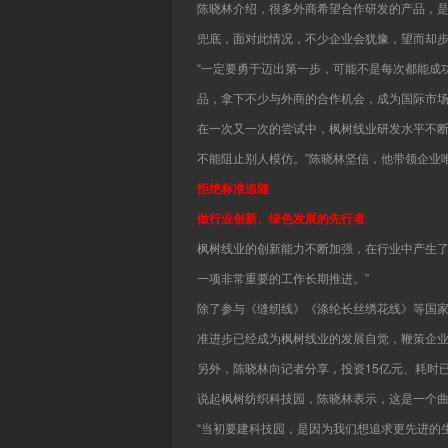
陈晓林介绍，很多外商希望合作研发的产品，
兜底，面对此情况，不少企业会犹豫，望而却
“一定要勇于迈出第一步，可能不是每次都能成
品，拿下不少与外商的合作机会，成为国际市
在一次又一次的尝试中，枫树线业研发水平不断
不能阻止别人模仿。”陈晓林坚信，他带领企业
拒绝标准追随
做行业创新、绿色发展的先行者
枫树线业的创新能力不断加强，在行业中产生了
一项非常重要的工作长期推进。”
除了参与《缝纫线》《涤纶长丝绣花线》等国
准进步已经成为枫树线业的发展自觉，鞭策企
另外，陈晓林向记者分享，投资15亿元、耗时
说起枫树纺织科技园，陈晓林表示，这是一个
“当初要建科技园，是因为我们想追求更先进的