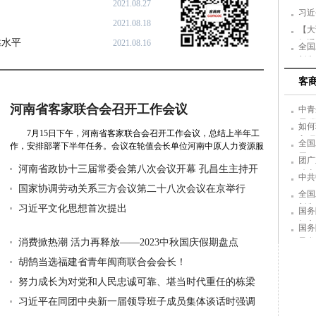
2021.08.27
习近
2021.08.18
【大
畅通
靠水平
2021.08.16
全国
新兴
客
河南省客家联合会召开工作会议
中青
局“
如何
7月15日下午，河南省客家联合会召开工作会议，总结上半年工
入环
全国
作，安排部署下半年任务。会议在轮值会长单位河南中原人力资源服
届三
团广
务有限...
详细》
河南省政协十三届常委会第八次会议开幕 孔昌生主持开
动态
中共
幕会并参加
国家协调劳动关系三方会议第二十八次会议在京举行
（20
全国
新兴
习近平文化思想首次提出
国务
标市
国务
量发
消费掀热潮 活力再释放——2023中秋国庆假期盘点
胡鹄当选福建省青年闽商联合会会长！
努力成长为对党和人民忠诚可靠、堪当时代重任的栋梁
之才
习近平在同团中央新一届领导班子成员集体谈话时强调