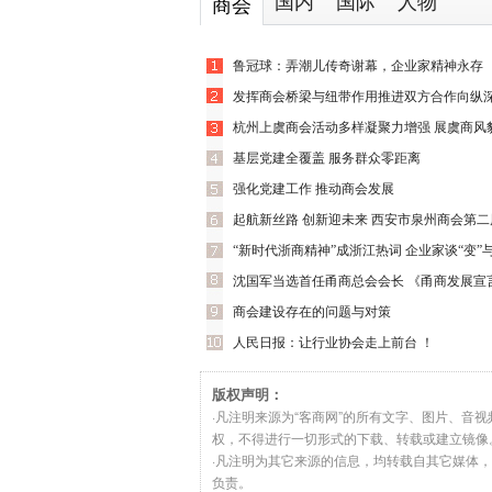
国内
国际
人物
商会
鲁冠球：弄潮儿传奇谢幕，企业家精神永存
发挥商会桥梁与纽带作用推进双方合作向纵
杭州上虞商会活动多样凝聚力增强 展虞商风
基层党建全覆盖 服务群众零距离
杆
强化党建工作 推动商会发展
起航新丝路 创新迎未来 西安市泉州商会第
“新时代浙商精神”成浙江热词 企业家谈“变”与
就职典礼
沈国军当选首任甬商总会会长 《甬商发展宣
商会建设存在的问题与对策
人民日报：让行业协会走上前台 ！
版权声明：
·凡注明来源为“客商网”的所有文字、图片、音
权，不得进行一切形式的下载、转载或建立镜像
·凡注明为其它来源的信息，均转载自其它媒体
负责。