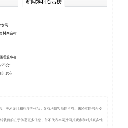
新闻爆料点击榜
深发展
貌 树商会标
二届理监事会
“不变”
言》发布
视频、美术设计和程序等作品，版权均属客商网所有。未经本网书面授
。
，转载目的在于传递更多信息，并不代表本网赞同其观点和对其真实性