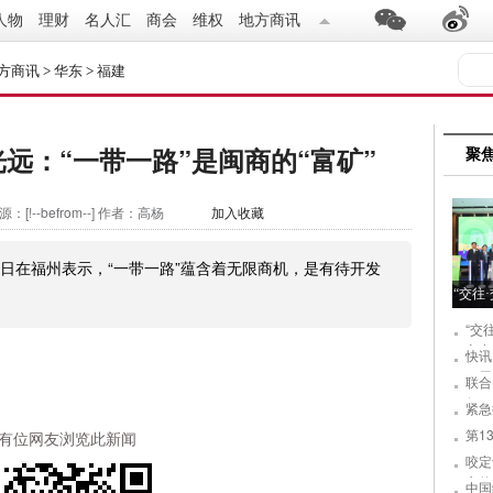
人物
理财
名人汇
商会
维权
地方商讯
方商讯
>
华东
>
福建
远：“一带一路”是闽商的“富矿”
聚
：[!--befrom--]
作者：高杨
加入收藏
2日在福州表示，“一带一路”蕴含着无限商机，是有待开发
“交往
“交
宁出
快讯
一届
联合
行
紧急
第1
有
位网友浏览此新闻
咬定
心的
中国