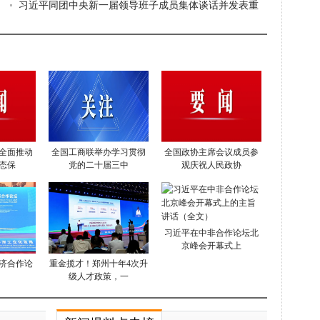
切实肩负起
习近平同团中央新一届领导班子成员集体谈话并发表重
要讲话
全面推动
全国工商联举办学习贯彻
全国政协主席会议成员参
态保
党的二十届三中
观庆祝人民政协
习近平在中非合作论坛北
京峰会开幕式上
经济合作论
重金揽才！郑州十年4次升
级人才政策，一