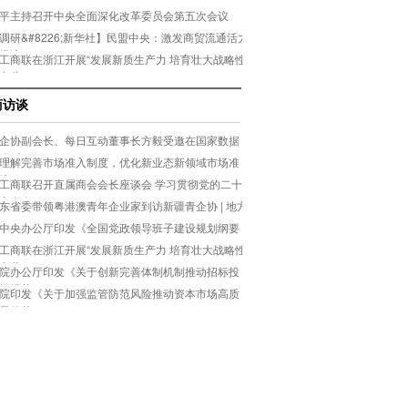
平主持召开中央全面深化改革委员会第五次会议
调研&#8226;新华社】民盟中央：激发商贸流通活力
经济
工商联在浙江开展“发展新质生产力 培育壮大战略性
产业
商访谈
企协副会长、每日互动董事长方毅受邀在国家数据
数据大
理解完善市场准入制度，优化新业态新领域市场准
境
工商联召开直属商会会长座谈会 学习贯彻党的二十
中全会
东省委带领粤港澳青年企业家到访新疆青企协 | 地方
中央办公厅印发《全国党政领导班子建设规划纲要
24－20
工商联在浙江开展“发展新质生产力 培育壮大战略性
产业
院办公厅印发《关于创新完善体制机制推动招标投
场规范
院印发《关于加强监管防范风险推动资本市场高质
展的若