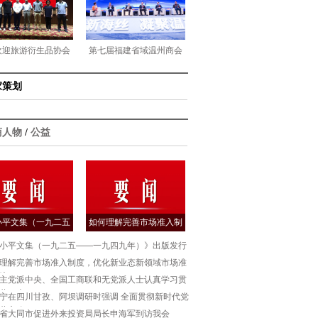
欢迎旅游衍生品协会
第七届福建省域温州商会
位临指导
会长经济论坛
家策划
商人物
/
公益
小平文集（一九二五
如何理解完善市场准入制
——一九四九年
度，优化新业态
小平文集（一九二五——一九四九年）》出版发行
理解完善市场准入制度，优化新业态新领域市场准
境
主党派中央、全国工商联和无党派人士认真学习贯
共二十
宁在四川甘孜、阿坝调研时强调 全面贯彻新时代党
藏方略
省大同市促进外来投资局局长申海军到访我会