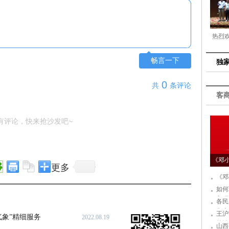
热烈
畅言一下
独
0
共
条评论
客
有评论，快来抢沙发吧~
《邓
更多
《邓
如何
入环
各民
彻中
王沪
象”精细服务
2022.08.19
的治
山西