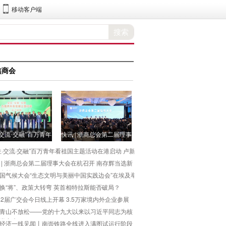
移动客户端
焦商会
·交流·交融”百万青年
快讯 | 浙商总会第二届理事
看祖国主
大会在杭召开
往·交流·交融”百万青年看祖国主题活动在港启动 卢新
 | 浙商总会第二届理事大会在杭召开 南存辉当选新
会长
国气候大会“生态文明与美丽中国实践边会”在埃及举
换“将”、政策大转弯 英首相特拉斯能否破局？
32届广交会今日线上开幕 3.5万家境内外企业参展
青山不放松——党的十九大以来以习近平同志为核
党中央
经济一线见闻丨南崇铁路全线进入满图试运行阶段