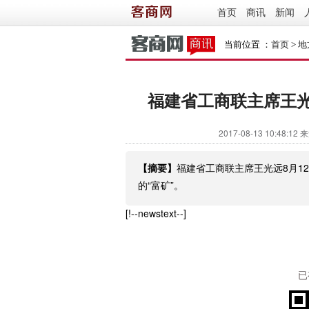
首页
商讯
新闻
当前位置 ：
首页
>
地
福建省工商联主席王光
2017-08-13 10:48:12
来源
【摘要】
福建省工商联主席王光远8月1
的“富矿”。
[!--newstext--]
已