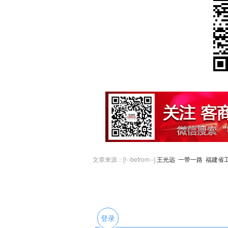
文章来源：[!--befrom--]
王光远
一带一路
福建省
登录