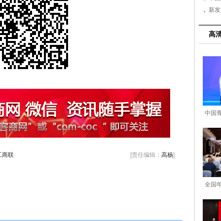
新发
高
中国
工商联
[责任编辑：
高杨
]
全国