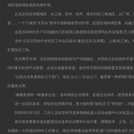
对区域协调发展的支撑作用。
从北京到京津冀地区，从上海、苏州、杭州、南京到长三角地区，从广州、深
群……一个个城市“火车头”发挥引领和辐射带动作用，促进区域协调发展，在融
这是2026年5月17日拍摄的江苏省港口集团南京港龙潭码头作业场景(无人机照
去年12月召开的中央经济工作会议提出“建设北京(京津冀)、上海(长三角)
扩围至长三角。
北京携手天津、河北持续推动创新链与产业链融合，共同设立的自然科学基金合
G60重大科创平台联盟、企业出海服务联盟、低空经济协同创新联盟等竞相涌
“以前办业务要跑好几个部门，现在‘云小二’主动上门，像管家一样帮我们协
区服务点赞。
“像服务居民一样服务企业”，及时响应企业需求、反馈企业诉求，迎宾商务
进一步深化改革，持续优化营商环境，努力做到既“放得活”又“管得好”，才
2026年3月10日，工作人员在苏州市具身智能机器人综合创新中心对机器人
南京发布要素市场化配置综合改革试点两年行动方案，围绕技术、土地、人力
全国统一大市场2026年工作要点，推出36项重点改革举措;厦门启动服务业扩大