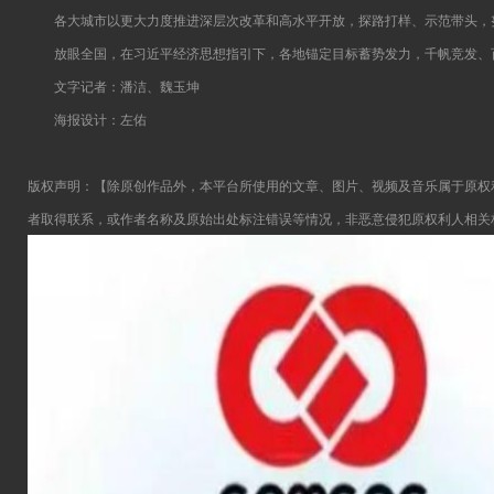
各大城市以更大力度推进深层次改革和高水平开放，探路打样、示范带头，
放眼全国，在习近平经济思想指引下，各地锚定目标蓄势发力，千帆竞发、百
文字记者：潘洁、魏玉坤
海报设计：左佑
版权声明：【除原创作品外，本平台所使用的文章、图片、视频及音乐属于原权
者取得联系，或作者名称及原始出处标注错误等情况，非恶意侵犯原权利人相关