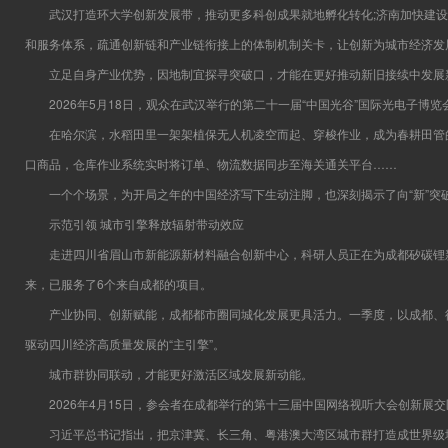
武汉打造环大学创新发展带，推动更多科创成果就地孵化转化;济南加快建设
和服务体系，疏通创新链和产业链衔接上的体制机制关卡，让创新为城市经济发展
立足自身产业优势，因地制宜探寻突破口，才能在更好推动新旧接续中发展
2026年5月18日，观众在武汉举行的第二十一届“中国光谷”国际光电子博览
在哈尔滨，水稻田里一架架植保无人机凌空而起、穿梭作业，成为春耕田管的“
口商品，仓库作业系统实时将订单、物流数据同步至海关通关平台……
一个个场景，为开局之年的中国经济写下生动注脚，也深刻揭示了向“新”突破
示范引领 城市引擎释放辐射带动效应
走进四川省眉山市新能源新材料融合创新中心，科研人员正在为成都矽碳锂新
来，已服务了6个来自成都的项目。
产业协同、创新赋能，成都都市圈同城化发展更具活力。一季度，以成都、德阳、
驱动四川经济高质量发展的“主引擎”。
城市群协同联动，才能更好激活区域发展新动能。
2026年4月15日，参会者在成都举行的第十三届中国网络视听大会创新展交区
习近平总书记指出，把京津冀、长三角、粤港澳大湾区城市群打造成世界级城