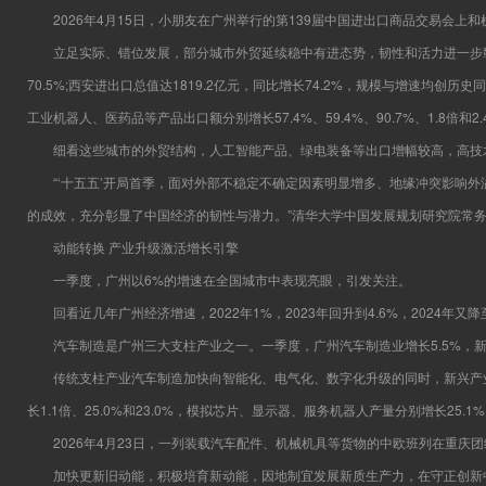
2026年4月15日，小朋友在广州举行的第139届中国进出口商品交易会上和
立足实际、错位发展，部分城市外贸延续稳中有进态势，韧性和活力进一步彰显：
70.5%;西安进出口总值达1819.2亿元，同比增长74.2%，规模与增速均创历
工业机器人、医药品等产品出口额分别增长57.4%、59.4%、90.7%、1.8倍和2
细看这些城市的外贸结构，人工智能产品、绿电装备等出口增幅较高，高技术、
“‘十五五’开局首季，面对外部不稳定不确定因素明显增多、地缘冲突影响外
的成效，充分彰显了中国经济的韧性与潜力。”清华大学中国发展规划研究院常
动能转换 产业升级激活增长引擎
一季度，广州以6%的增速在全国城市中表现亮眼，引发关注。
回看近几年广州经济增速，2022年1%，2023年回升到4.6%，2024年
汽车制造是广州三大支柱产业之一。一季度，广州汽车制造业增长5.5%，新能
传统支柱产业汽车制造加快向智能化、电气化、数字化升级的同时，新兴产业
长1.1倍、25.0%和23.0%，模拟芯片、显示器、服务机器人产量分别增长25.1%、
2026年4月23日，一列装载汽车配件、机械机具等货物的中欧班列在重庆团结
加快更新旧动能，积极培育新动能，因地制宜发展新质生产力，在守正创新中