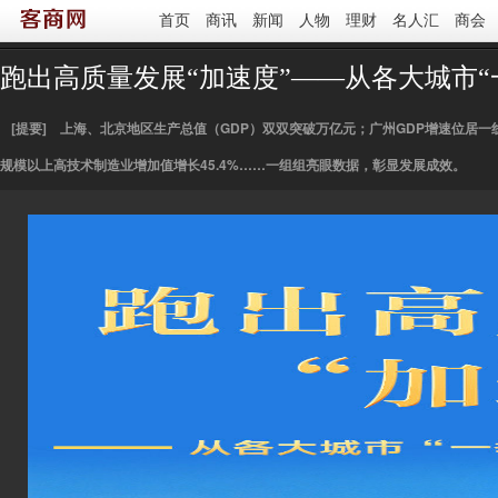
首页
商讯
新闻
人物
理财
名人汇
商会
您当前的位置 ：
首页
>
图文频道
>
图说天下
跑出高质量发展“加速度”——从各大城市
[提要]
上海、北京地区生产总值（GDP）双双突破万亿元；广州GDP增速位居一线城
规模以上高技术制造业增加值增长45.4%……一组组亮眼数据，彰显发展成效。