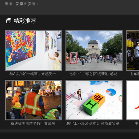
来源：
新华社
责编：
精彩推荐
与AI共“绘”一幅画，来感受一
北京：“古都之脊”绽新彩 老城
山东
穆迪称美国超半数行业裁员
筑牢工业经济基本盘 多项政策举
中