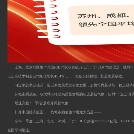
上海、北京地区生产总值(GDP)双双突破万亿元;广州GDP增速位居一线城市前列
以上高技术制造业增加值增长45.4%……一组组亮眼数据，彰显发展成效。
习近平总书记强调，要以新发展理念引领发展，加快培育新动能，促进经济结
从城市观成色。各大城市推动高质量发展的新进展新气象，折射“十五五”开
增速亮眼 “一季报”展现开局新气象
打开中国经济版图，一线城市的引领作用尤为凸显——
今年一季度，上海、北京、深圳、广州GDP分别达13526.91亿元、12931.5亿元、
全国平均增速。