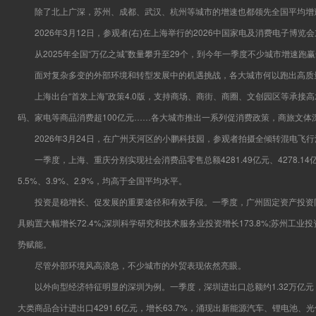
除了北上广深，苏州、成都、武汉、杭州等城市的增速也都领先全国平均增速
2026年3月12日，参观者(右)在上海举行的2026中国家电及消费电子博览
从2025年全国“万亿之城”数量攀升至29个，到今年一季度不少城市增速跑
面对复杂多变的外部环境和转型发展中的机遇挑战，各大城市何以跑出高质量发
上海出台“首发上海”政策4.0版，支持商场、商街、商圈、文创园区等承接高
码、家电等商品消费超100亿元……各大城市推出一系列促消费政策，商旅文体
2026年3月24日，在广州天河区的小鹏科技园，参观者拍摄全倾转混电飞行汽
一季度，上海、重庆分别实现社会消费品零售总额4281.49亿元、4278.1
5.5%、3.9%、2.9%，均高于全国平均水平。
投资是稳增长、促发展的重要途径和有效手段。一季度，广州固定资产投资同比增长
具购置大幅增长72.4%;深圳科学研究和技术服务业投资增长173.8%;苏州
势赋能。
尽管外部环境风高浪急，不少城市的外贸表现依然亮眼。
以外向型经济特征明显的深圳为例。一季度，深圳进出口总额约1.32万亿元，
大类商品合计进出口4291.6亿元，增长63.7%，涌现出新能源汽车、锂电池、